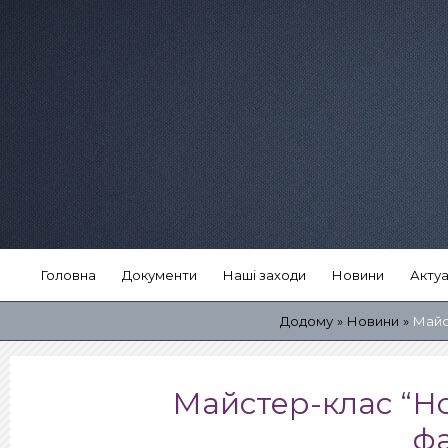
Головна
Документи
Наші заходи
Новини
Актуа
Додому
Новини
Майст
Майстер-клас “Но
фа