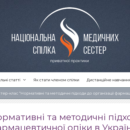
льні статті
Як стати членом спілки
Дистанційне навчанн
ер-клас “Нормативні та методичні підходи до організації фармацев
рмативні та методичні підхо
рмацевтичної опіки в Україн