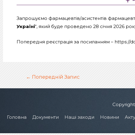
Запрошуємо фармацевтів/асистентів фармацевтів
Україні
“, який буде проведено 28 січня 2026 рок
Попередня реєстрація за посиланням – https:
Навігація
←
Попередній Запис
записів
Copyrigh
Головна
Документи
Наші заходи
Новини
Акту