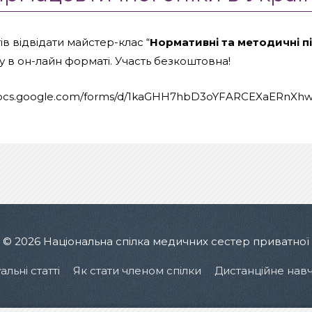
 відвідати майстер-клас “
Нормативні та методичні п
у в он-лайн форматі. Участь безкоштовна!
//docs.google.com/forms/d/1kaGHH7hbD3oYFARCEXaERnX
t © 2026
Національна спілка медичних сестер приватної
альні статті
Як стати членом спілки
Дистанційне нав