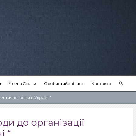
Пошу
я
Члени Спілки
Особистий кабінет
Контакти
тичної опіки в Україні “
ди до організації
і “