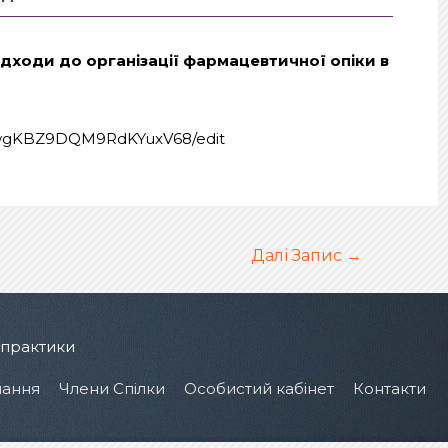
ідходи до організації фармацевтичної опіки в
hwgKBZ9DQM9RdKYuxV68/edit
Далі Запис
→
 практики
чання
Члени Спілки
Особистий кабінет
Контакти