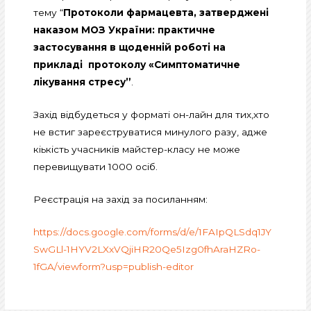
тему “
Протоколи фармацевта, затверджені
наказом МОЗ України: практичне
застосування в щоденній роботі на
прикладі протоколу «Симптоматичне
лікування стресу”
.
Захід відбудеться у форматі он-лайн для тих,хто
не встиг зареєструватися минулого разу, адже
кіькість учасників майстер-класу не може
перевищувати 1000 осіб.
Реєстрація на захід за посиланням:
https://docs.google.com/forms/d/e/1FAIpQLSdq1JY
SwGLl-1HYV2LXxVQjiHR20Qe5Izg0fhAraHZRo-
1fGA/viewform?usp=publish-editor