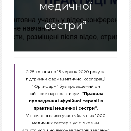
медичної
сестри”
З 25 травня по 15 червня 2020 року за
підтримки фармацевтичної корпорації
“Юрія-фарм” був проведений он
лайн семінар-практикум
“Правила
проведення інфузійної терапії в
практиці медичної сестри”.
У навчанні взяли участь більш як 1000
медичних сестер з усієї України.
Всі, хто успішно виконав тестові завдання,