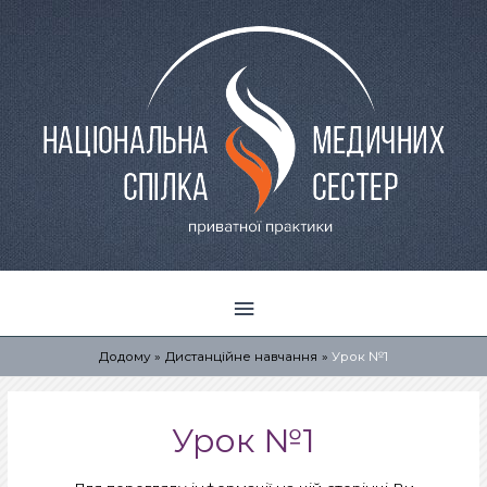
Головне
меню
Додому
Дистанційне навчання
Урок №1
Урок №1