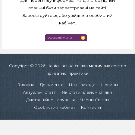
Для перегляду інформації на цій сторінці Ви
повинні бути зареєстровані на сайті.
Зареєструйтесь, або увійдіть в особистий
кабінет.
ОСОБИСТИЙ КАБІНЕТ
Copyright © 2026
Національна спілка медичних сестер
приватної практики
Головна
Документи
Наші заходи
Новини
Актуальні статті
Як стати членом спілки
Дистанційне навчання
Члени Спілки
Особистий кабінет
Контакти